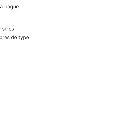
 la bague
si les
rbres de type