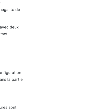
r
inégalité de
e avec deux
ermet
onfiguration
ans la partie
nures sont