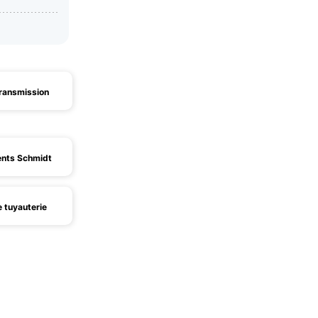
ransmission
nts Schmidt
 tuyauterie