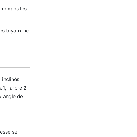
ion dans les
les tuyaux ne
 inclinés
1, l'arbre 2
 = angle de
tesse se