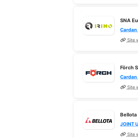
SNA Eu
Cardan 
Site 
Förch 
Cardan
Site 
Bellota
JOINT U
Site 