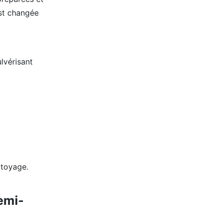
est changée
lvérisant
ttoyage.
emi-