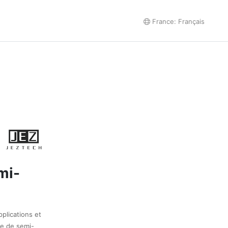
France: Français
mi-
plications et
ge de semi-