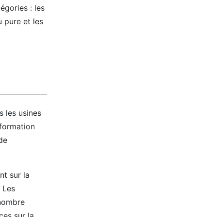
gories : les
 pure et les
 les usines
 formation
de
t sur la
. Les
 nombre
es sur la