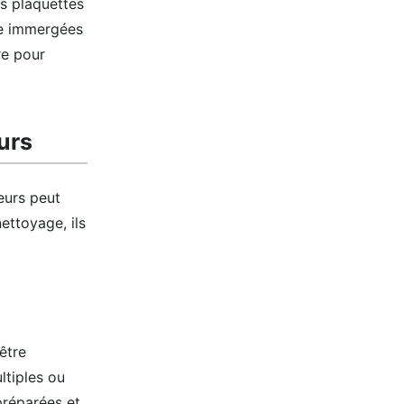
es plaquettes
re immergées
re pour
urs
eurs peut
ettoyage, ils
être
ltiples ou
préparées et