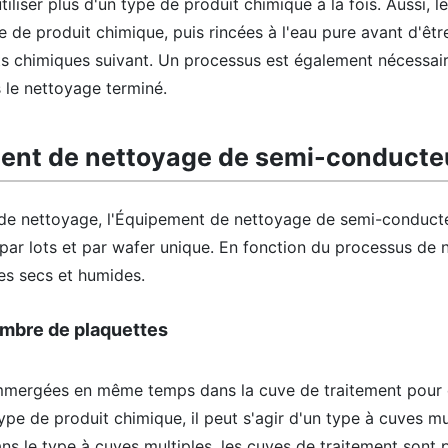
liser plus d'un type de produit chimique à la fois. Aussi, l
 de produit chimique, puis rincées à l'eau pure avant d'êt
its chimiques suivant. Un processus est également nécessai
s le nettoyage terminé.
ent de nettoyage de semi-conducte
 de nettoyage, l'Équipement de nettoyage de semi-conduct
 par lots et par wafer unique. En fonction du processus de n
es secs et humides.
nombre de plaquettes
immergées en même temps dans la cuve de traitement pour 
ype de produit chimique, il peut s'agir d'un type à cuves mu
ns le type à cuves multiples, les cuves de traitement sont 