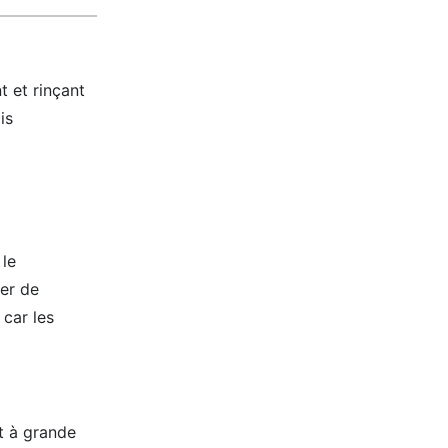
t et rinçant
is
 le
ter de
 car les
t à grande