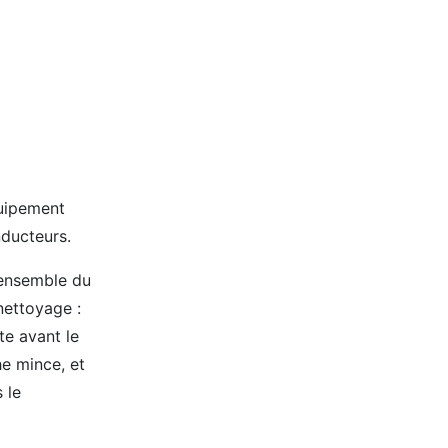
quipement
nducteurs.
'ensemble du
nettoyage :
te avant le
e mince, et
 le