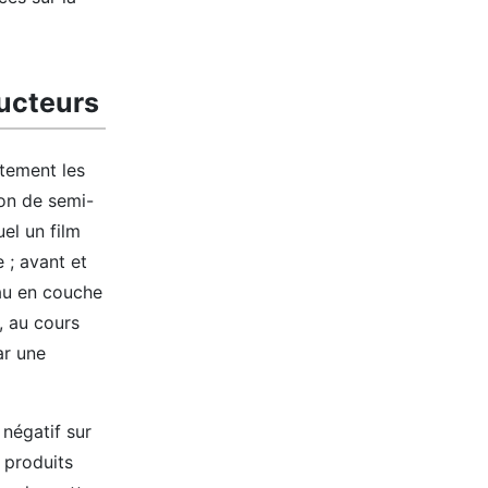
ucteurs
tement les
ion de semi-
el un film
 ; avant et
au en couche
, au cours
ar une
négatif sur
 produits