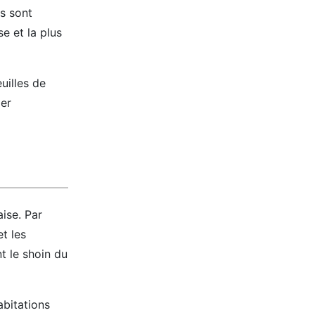
ls sont
e et la plus
uilles de
ier
aise. Par
t les
t le shoin du
abitations