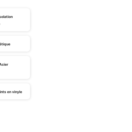
isolation
e
étique
Acier
nts en vinyle