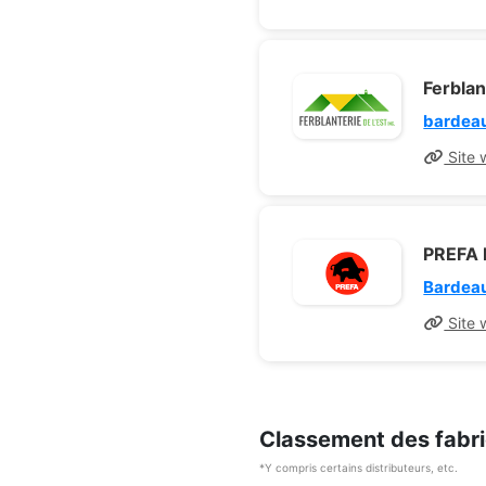
Ferblan
bardea
Site 
PREFA 
Bardeau
Site 
Classement des fabri
*Y compris certains distributeurs, etc.