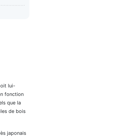
it lui-
en fonction
els que la
iles de bois
ès japonais